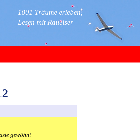
1001 Träume erleben,
Lesen mit Raueiser
12
tasie gewöhnt