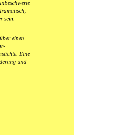
 unbeschwerte
dramatisch,
r sein.
über einen
ur-
nsüchte. Eine
nderung und