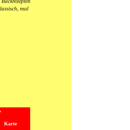
 Backrezepten
lassisch, mal
Karte