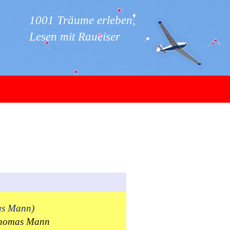
1001 Träume erleben,
Lesen mit Raueiser
as Mann)
 Thomas Mann