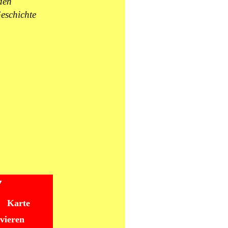
den
eschichte
Karte
rvieren